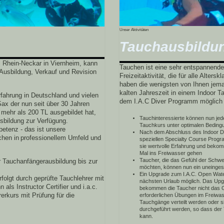
Unser Aktivitäten
Tauchausbildu
 Rhein-Neckar in Viernheim, kann
Tauchen ist eine sehr entspannende
r Ausbildung, Verkauf und Revision
Freizeitaktivität, die für alle Alters
haben die wenigsten von Ihnen jem
kalten Jahreszeit in einem Indoor T
fahrung in Deutschland und vielen
dem I.A.C Diver Programm möglich u
Sax der nun seit über 30 Jahren
mehr als 200 TL ausgebildet hat,
Tauchinteressierte können nun jed
usbildung zur Verfügung.
Tauchkurs unter optimalen Bedin
etenz - das ist unsere
Nach dem Abschluss des Indoor Di
chen in
professionellem Umfeld und
speziellen Specialty Course Prog
sie wertvolle Erfahrung und bekomm
Mal ins Freiwasser gehen
Taucher, die das Gefühl der Schwer
 Tauchanfängerausbildung bis zur
möchten, können nun ein uneinge
Ein Upgrade zum I.A.C. Open Water 
folgt durch geprüfte Tauchlehrer mit
nächsten Urlaub möglich. Das Upgra
als Instructor Certifier und i.a.c.
bekommen die Taucher nicht das 
erkurs mit Prüfung für die
erforderlichen Übungen im Freiwass
Tauchgänge verteilt werden oder 
durchgeführt werden, so dass der
kann.