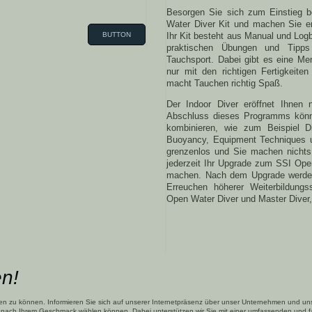
Besorgen Sie sich zum Einstieg 
Water Diver Kit und machen Sie e
BUTTON
Ihr Kit besteht aus Manual und Logb
praktischen Übungen und Tipps 
Tauchsport. Dabei gibt es eine Me
nur mit den richtigen Fertigkeiten
macht Tauchen richtig Spaß.
Der Indoor Diver eröffnet Ihnen 
Abschluss dieses Programms könne
kombinieren, wie zum Beispiel Di
Buoyancy, Equipment Techniques u
grenzenlos und Sie machen nichts
jederzeit Ihr Upgrade zum SSI Ope
machen. Nach dem Upgrade werden a
Erreuchen höherer Weiterbildungs
Open Water Diver und Master Diver,
en!
n zu können. Informieren Sie sich auf unserer Internetpräsenz über unser Unternehmen und unse
z nach Ihrem Geschmack wählen können. Dabei unterstützen wir Sie mit einer umfassenden und