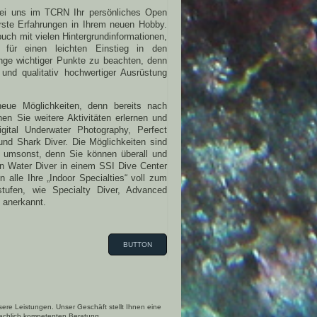
bei uns im TCRN Ihr persönliches Open
rste Erfahrungen in Ihrem neuen Hobby.
uch mit vielen Hintergrundinformationen,
für einen leichten Einstieg in den
nge wichtiger Punkte zu beachten, denn
 und qualitativ hochwertiger Ausrüstung
neue Möglichkeiten, denn bereits nach
n Sie weitere Aktivitäten erlernen und
gital Underwater Photography, Perfect
nd Shark Diver. Die Möglichkeiten sind
 umsonst, denn Sie können überall und
n Water Diver in einem SSI Dive Center
lle Ihre „Indoor Specialties“ voll zum
stufen, wie Specialty Diver, Advanced
 anerkannt.
BUTTON
re Leistungen. Unser Geschäft stellt Ihnen eine
 fachlich kompetenten Beratung.