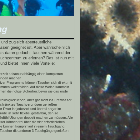
ng
 und zugleich abenteuerliche
klassen geeignet ist. Aber wahrscheinlich
als daran gedacht Tauchen während der
auchzentrum zu erlernen? Das ist nun mit
nd bietet Ihnen viele Vorteile:
erzeit saisonunabhängig einen kompletten
gungen machen
ver Programms können Taucher sich direkt mit
rammen weiterbilden. Auf diese Weise sammeln
en die nötige Sicherheit bevor sie das erste
elosigkeit lieben, aber gar nicht ins Freiwasser
schränktes Tauchvergnügen genießen
Diver ist jederzeit und überall sogar im
de ist sehr flexibel gestaltbar, den so
Gefühl Übungen doppelt machen zu müssen. Alle
er können frei über die vier erforderlichen
sie können komprimiert in einem Tauchgang
 Taucher die anderen 3 Tauchgänge genießen